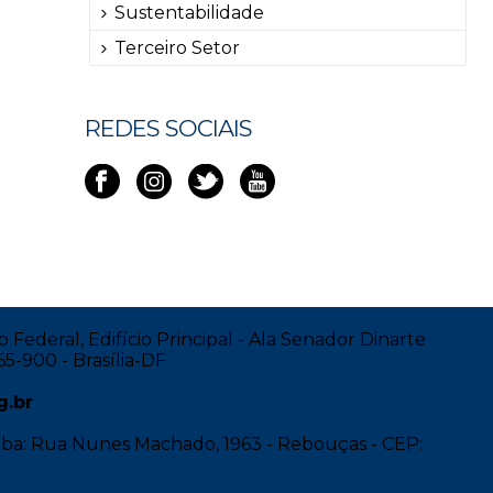
Sustentabilidade
Terceiro Setor
REDES SOCIAIS
 Federal, Edifício Principal - Ala Senador Dinarte
65-900 - Brasília-DF
g.br
tiba: Rua Nunes Machado, 1963 - Rebouças - CEP: