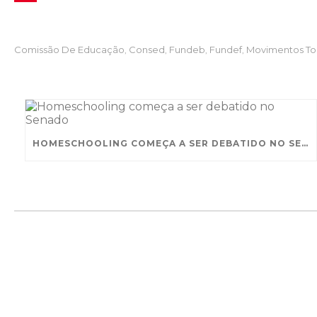
b
t
n
h
P
o
t
k
a
i
Comissão De Educação
Consed
Fundeb
Fundef
Movimentos To
,
,
,
,
o
e
e
t
n
k
r
d
s
t
I
A
e
n
p
r
HOMESCHOOLING COMEÇA A SER DEBATIDO NO SENADO
p
e
s
t