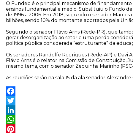
O Fundeb é o principal mecanismo de financiamento d
ensinos fundamental e médio. Substituiu o Fundo d
de 1996 a 2006. Em 2018, segundo o senador Marcos d
bilhões, sendo 10% do montante aportados pela União
Segundo o senador Flávio Arns (Rede-PR), que também
gerar desorganização ao setor e uma perda consideráv
política pública considerada “estruturante” da educaç
Os senadores Randolfe Rodrigues (Rede-AP) e Davi 
Flávio Arns é o relator na Comissão de Constituição, 
mesmo tema, com o senador Zequinha Marinho (PSC-PA)
As reuniões serão na sala 15 da ala senador Alexandre 
F
a
T
c
w
L
e
i
i
W