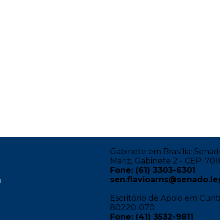
Gabinete em Brasília: Senado
Mariz, Gabinete 2 - CEP: 701
Fone: (61) 3303-6301
sen.flavioarns@senado.le
I
Escritório de Apoio em Curi
80220-070
Fone: (41) 3532-9811