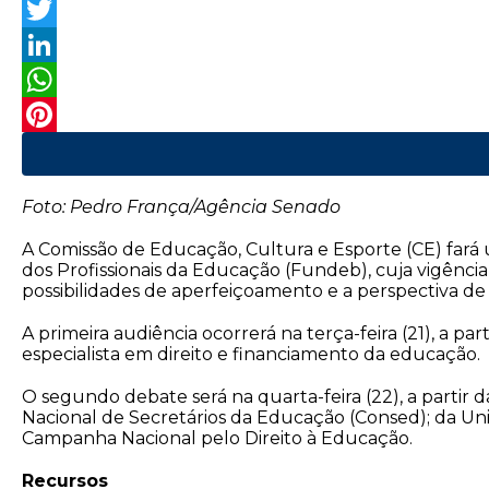
F
a
T
c
w
L
e
i
i
W
b
t
n
h
P
o
t
k
a
i
Foto: Pedro França/Agência Senado
o
e
e
t
n
A Comissão de Educação, Cultura e Esporte (CE) far
k
r
d
s
t
dos Profissionais da Educação (Fundeb), cuja vigência
I
A
e
possibilidades de aperfeiçoamento e a perspectiva d
n
p
r
A primeira audiência ocorrerá na terça-feira (21), a p
especialista em direito e financiamento da educação.
p
e
s
O segundo debate será na quarta-feira (22), a partir 
Nacional de Secretários da Educação (Consed); da Un
t
Campanha Nacional pelo Direito à Educação.
Recursos