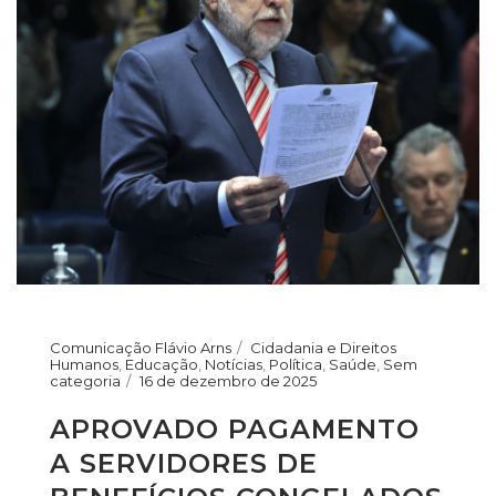
Comunicação Flávio Arns
Cidadania e Direitos
Humanos
,
Educação
,
Notícias
,
Política
,
Saúde
,
Sem
categoria
16 de dezembro de 2025
APROVADO PAGAMENTO
A SERVIDORES DE