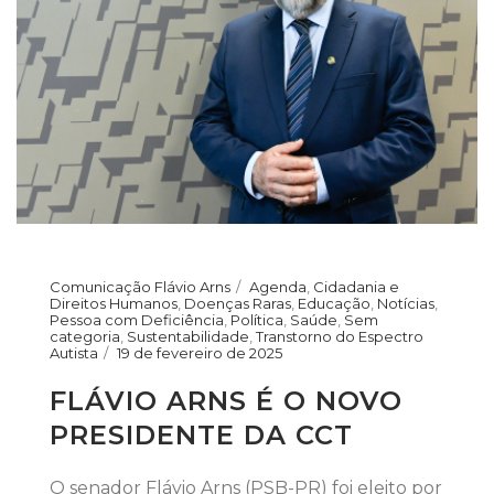
Comunicação Flávio Arns
Agenda
,
Cidadania e
Direitos Humanos
,
Doenças Raras
,
Educação
,
Notícias
,
Pessoa com Deficiência
,
Política
,
Saúde
,
Sem
categoria
,
Sustentabilidade
,
Transtorno do Espectro
Autista
19 de fevereiro de 2025
FLÁVIO ARNS É O NOVO
PRESIDENTE DA CCT
O senador Flávio Arns (PSB-PR) foi eleito por