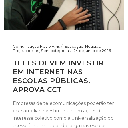
Comunicação Flávio Arns
Educação
,
Notícias
,
Projeto de Lei
,
Sem categoria
24 de junho de 2026
TELES DEVEM INVESTIR
EM INTERNET NAS
ESCOLAS PÚBLICAS,
APROVA CCT
Empresas de telecomunicações poderão ter
que ampliar investimentos em ações de
interesse coletivo como a universalização do
acesso à internet banda larga nas escolas