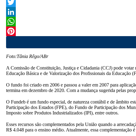
F
a
T
c
w
L
e
i
i
W
b
t
n
h
P
o
t
k
a
i
Foto:Tânia Rêgo/ABr
o
e
e
t
n
A Comissão de Constituição, Justiça e Cidadania (CCJ) pode votar
k
r
d
s
t
Educação Básica e de Valorização dos Profissionais da Educação (F
I
A
e
O fundo foi criado em 2006 e passou a valer em 2007 para aplicaçã
n
p
r
termina em dezembro de 2020. Com a mudança sugerida pelas propo
p
e
O Fundeb é um fundo especial, de natureza contábil e de âmbito es
Participação dos Estados (FPE), do Fundo de Participação dos Mun
s
Imposto sobre Produtos Industrializados (IPI), entre outros.
t
Esses recursos são complementados pela União quando a arrecadação 
R$ 4.048 para o ensino médio. Atualmente, essa complementação é 