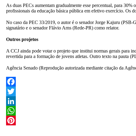
As duas PECs aumentam gradualmente esse percentual, para 30% ou
profissionais da educação básica pública em efetivo exercício. Os d
No caso da PEC 33/2019, o autor é o senador Jorge Kajuru (PSB-
signatário e o senador Flávio Arns (Rede-PR) como relator.
Outros projetos
A CCJ ainda pode votar o projeto que institui normas gerais para in
revertida para a formação de jovens atletas. Outro texto na pauta (
Agência Senado (Reprodução autorizada mediante citação da Agên
F
a
T
c
w
L
e
i
i
W
b
t
n
h
P