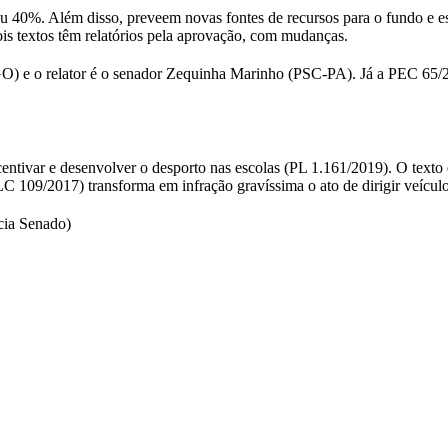
 40%. Além disso, preveem novas fontes de recursos para o fundo e e
ois textos têm relatórios pela aprovação, com mudanças.
GO) e o relator é o senador Zequinha Marinho (PSC-PA). Já a PEC 65
centivar e desenvolver o desporto nas escolas (PL 1.161/2019). O texto
PLC 109/2017) transforma em infração gravíssima o ato de dirigir veícul
cia Senado)