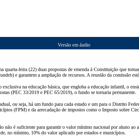
Versão em áudio
 na quarta-feira (22) duas propostas de emenda à Constituição que t
undeb) e garantem a ampliação de recursos. A reunião da comissão est
o exclusiva na educação básica, que engloba a educação infantil, o en
stas (PEC 33/2019 e PEC 65/2019), o fundo se tornaria permanente.
tadual, ou seja, há um fundo para cada estado e um para o Distrito Fed
icípios (FPM) e da arrecadação de impostos como o Imposto sobre Circ
não é suficiente para garantir o valor mínimo nacional por aluno ao a
de, no mínimo, 10% do valor aplicado por estados e municípios.