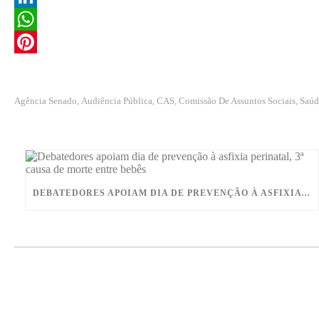
c
w
L
e
i
i
W
b
t
n
h
P
o
t
k
a
i
Agência Senado
Audiência Pública
CAS
Comissão De Assuntos Sociais
Saúd
,
,
,
,
o
e
e
t
n
k
r
d
s
t
I
A
e
n
p
r
DEBATEDORES APOIAM DIA DE PREVENÇÃO À ASFIXIA PERINATAL, 3ª CAUSA DE MORTE ENTRE BEBÊS
p
e
s
t