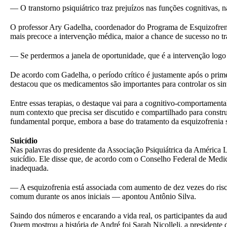
— O transtorno psiquiátrico traz prejuízos nas funções cognitivas, 
O professor Ary Gadelha, coordenador do Programa de Esquizofrenia
mais precoce a intervenção médica, maior a chance de sucesso no t
— Se perdermos a janela de oportunidade, que é a intervenção logo ap
De acordo com Gadelha, o período crítico é justamente após o prime
destacou que os medicamentos são importantes para controlar os sin
Entre essas terapias, o destaque vai para a cognitivo-comportament
num contexto que precisa ser discutido e compartilhado para constr
fundamental porque, embora a base do tratamento da esquizofrenia
Suicídio
Nas palavras do presidente da Associação Psiquiátrica da América La
suicídio. Ele disse que, de acordo com o Conselho Federal de Medic
inadequada.
— A esquizofrenia está associada com aumento de dez vezes do risc
comum durante os anos iniciais — apontou Antônio Silva.
Saindo dos números e encarando a vida real, os participantes da aud
Quem mostrou a história de André foi Sarah Nicolleli, a president