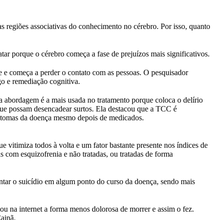
 regiões associativas do conhecimento no cérebro. Por isso, quanto
atar porque o cérebro começa a fase de prejuízos mais significativos.
se e começa a perder o contato com as pessoas. O pesquisador
go e remediação cognitiva.
 a abordagem é a mais usada no tratamento porque coloca o delírio
 que possam desencadear surtos. Ela destacou que a TCC é
intomas da doença mesmo depois de medicados.
 vitimiza todos à volta e um fator bastante presente nos índices de
 com esquizofrenia e não tratadas, ou tratadas de forma
ntar o suicídio em algum ponto do curso da doença, sendo mais
ou na internet a forma menos dolorosa de morrer e assim o fez.
ainã.