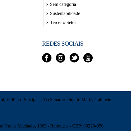
Sem categoria
Sustentabilidade
Terceiro Setor
REDES SOCIAIS
l, Edifício Principal - Ala Senador Dinarte Mariz, Gabinete 2 -
 Rua Nunes Machado, 1963 - Rebouças - CEP: 80220-070