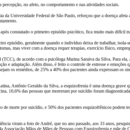
na percepção, no afeto, no comportamento e nas atividades sociais.
 da Universidade Federal de São Paulo, reforçou que a doença afeta as
ratamento.
ós constatado o primeiro episódio psicótico, fica muito mais difícil tr
iro episódio, geralmente quando o indivíduo deixa de trabalhar, isola-
tomas, mas viver com a doença requer terapias, exercício físico, empre
al (TCC), de acordo com a psicóloga Marina Saraiva da Silva. Para ela,
ução e adaptação. Além disso, é feito o controle de estresse e emoções
 sejam os remédios, de 25% a 40% dos pacientes ainda expressam os s
tina, Antônio Geraldo da Silva, a esquizofrenia é uma doença grave que
ina, 10,6% das pessoas que morreram por suicídio foram diagnosticadas
o de morte por suicídio, e 50% dos pacientes esquizofrênicos podem te
iência viram a foto de André, que no ano passado, aos 33 anos, pesquis
e da Associação Mãos de Mães de Pessoas com Esquizofrenia e mãe de C