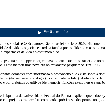
Versão em áudio
untos Sociais (CAS) a aprovação do projeto de lei 3.202/2019, que prev
idade de vida dos pacientes: toda a família precisa lidar com os sintom
 expectativa de vida do esquizofrênico.
 o psiquiatra Philippe Pinel, empossado chefe de um sanatório de hom
ção. O ato marcou uma nova era no tratamento psiquiátrico. Era 1793.
portante combater com informação o preconceito que existe sobre a doen
tivo (distanciamento), alogia (incapacidade de falar), abulia (falta de v
e por prejuízos cognitivos (de memória, funções executivas e atenção)
Psiquiatria da Universidade Federal do Paraná, explicou que a doença
do ele, prejudicam o cérebro com perdas próximas a dez pontos no quoci