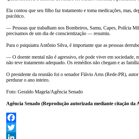
Ela contou que seu filho faz tratamento e toma medicações, mas, de
psicótico.
— Pessoas que trabalham nos Bombeiros, Samu, Capes, Polícia Milita
precisamos de um dia de conscientização — resumiu.
Para o psiquiatra Antônio Silva, é importante que as pessoas derru
— O doente mental não é agressivo, ele pode viver em sociedade, mas
não teve tratamento adequado. Os remédios não chegam e as família
O presidente da reunião foi o senador Flávio Arns (Rede-PR), autor 
perdurar o ano inteiro.
Foto: Geraldo Magela/Agência Senado
Agência Senado (Reprodução autorizada mediante citação da 
F
a
T