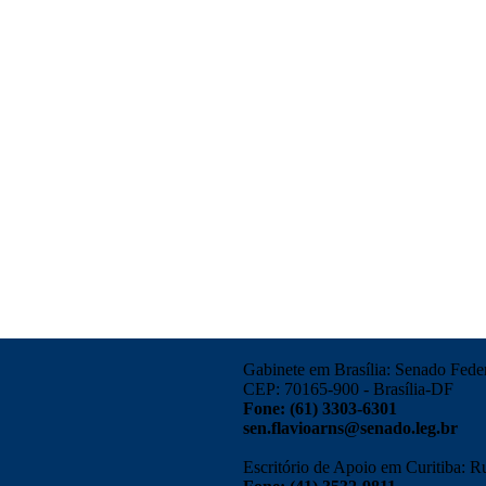
Gabinete em Brasília: Senado Federa
CEP: 70165-900 - Brasília-DF
Fone: (61) 3303-6301
sen.flavioarns@senado.leg.br
Escritório de Apoio em Curitiba: