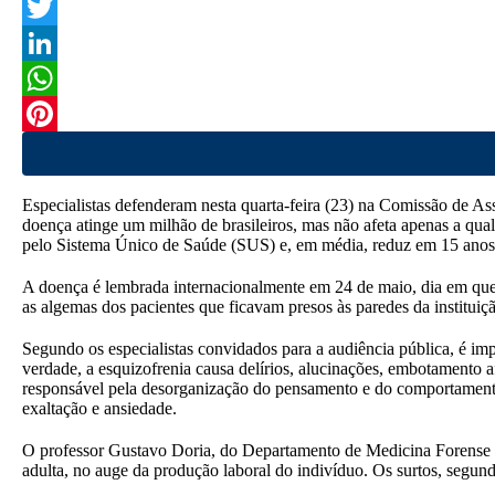
F
a
T
c
w
L
e
i
i
W
b
t
n
h
P
o
t
k
a
i
Especialistas defenderam nesta quarta-feira (23) na Comissão de Ass
o
e
e
t
n
doença atinge um milhão de brasileiros, mas não afeta apenas a qual
pelo Sistema Único de Saúde (SUS) e, em média, reduz em 15 anos a
k
r
d
s
t
A doença é lembrada internacionalmente em 24 de maio, dia em que
I
A
e
as algemas dos pacientes que ficavam presos às paredes da institui
n
p
r
Segundo os especialistas convidados para a audiência pública, é im
p
e
verdade, a esquizofrenia causa delírios, alucinações, embotamento afe
responsável pela desorganização do pensamento e do comportamento 
s
exaltação e ansiedade.
t
O professor Gustavo Doria, do Departamento de Medicina Forense e 
adulta, no auge da produção laboral do indivíduo. Os surtos, segun