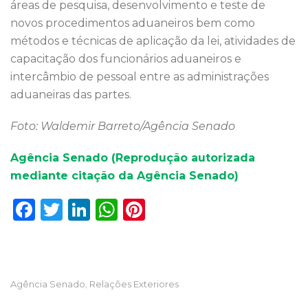
áreas de pesquisa, desenvolvimento e teste de
novos procedimentos aduaneiros bem como
métodos e técnicas de aplicação da lei, atividades de
capacitação dos funcionários aduaneiros e
intercâmbio de pessoal entre as administrações
aduaneiras das partes.
Foto: Waldemir Barreto/Agência Senado
Agência Senado (Reprodução autorizada
mediante citação da Agência Senado)
F
T
Li
W
Pi
a
w
n
h
n
c
it
k
a
te
e
te
e
ts
re
Agência Senado
Relações Exteriores
,
b
r
dI
A
st