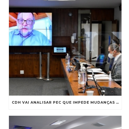
CDH VAI ANALISAR PEC QUE IMPEDE MUDANÇAS PREVIDENCIÁRIAS QUE DIMINUAM PROTEÇÃO SOCIAL