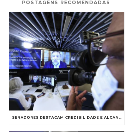
o
n
p
POSTAGENS RECOMENDADAS
o
p
k
SENADORES DESTACAM CREDIBILIDADE E ALCANCE DA RÁDIO E DA AGÊNCIA SENADO