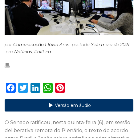
por
Comunicação Flávio Arns
postado
7 de maio de 2021
em
Notícias
,
Política
F
T
Li
W
Pi
a
w
n
h
n
c
it
k
a
te
Versão em áudio
e
te
e
ts
re
O Senado ratificou, nesta quinta-feira (6), em sessão
b
r
dI
A
st
deliberativa remota do Plenário, o texto do acordo
o
n
p