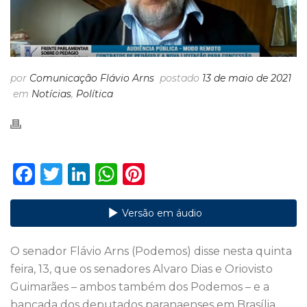
por
Comunicação Flávio Arns
postado
13 de maio de 2021
em
Notícias
,
Política
F
T
Li
W
Pi
a
w
n
h
n
c
it
k
a
te
Versão em áudio
e
te
e
ts
re
O senador Flávio Arns (Podemos) disse nesta quinta
b
r
dI
A
st
feira, 13, que os senadores Alvaro Dias e Oriovisto
o
n
p
Guimarães – ambos também dos Podemos – e a
o
p
bancada dos deputados paranaenses em Brasília