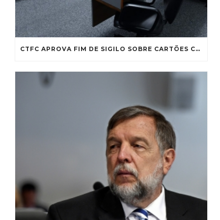
CTFC APROVA FIM DE SIGILO SOBRE CARTÕES CORPORATIVOS; TEXTO SEGUE PARA A CCJ