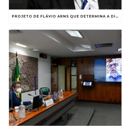
PROJETO DE FLÁVIO ARNS QUE DETERMINA A DIVULGAÇÃO DE GASTOS COM CARTÕES GOVERNAMENTAIS AVANÇA NO SENADO