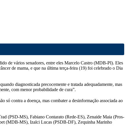
edido de vários senadores, entre eles Marcelo Castro (MDB-PI). Eles
ncer de mama, e que na última terça-feira (19) foi celebrado o Dia
l quando diagnosticada precocemente e tratada adequadamente, mas
emente, com menor probabilidade de cura”.
não só contra a doença, mas combater a desinformação associada ao
 Trad (PSD-MS), Fabiano Contarato (Rede-ES), Zenaide Maia (Pros-
Tebet (MDB-MS), Izalci Lucas (PSDB-DF), Zequinha Marinho