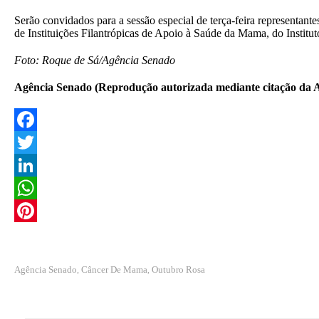
Serão convidados para a sessão especial de terça-feira representant
de Instituições Filantrópicas de Apoio à Saúde da Mama, do Institu
Foto: Roque de Sá/Agência Senado
Agência Senado (Reprodução autorizada mediante citação da 
F
a
T
c
w
L
e
i
i
W
b
t
n
h
P
o
t
k
a
i
Agência Senado
Câncer De Mama
Outubro Rosa
,
,
o
e
e
t
n
k
r
d
s
t