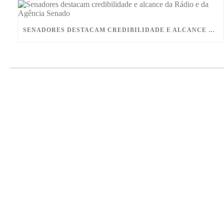
I
A
e
n
p
r
SENADORES DESTACAM CREDIBILIDADE E ALCANCE DA RÁDIO E DA AGÊNCIA SENADO
p
e
s
t