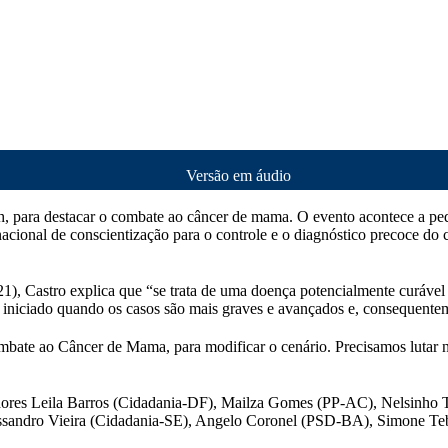
Versão em áudio
s 9h, para destacar o combate ao câncer de mama. O evento acontece a p
onal de conscientização para o controle e o diagnóstico precoce do câ
1), Castro explica que “se trata de uma doença potencialmente curáve
to iniciado quando os casos são mais graves e avançados e, consequent
mbate ao Câncer de Mama, para modificar o cenário. Precisamos lutar 
dores Leila Barros (Cidadania-DF), Mailza Gomes (PP-AC), Nelsinho
essandro Vieira (Cidadania-SE), Angelo Coronel (PSD-BA), Simone 