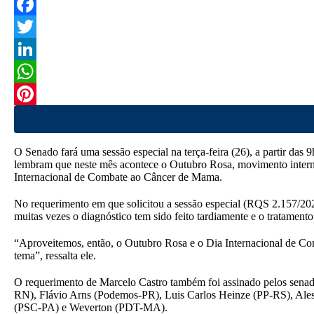
F
a
T
c
w
L
e
i
i
W
b
t
n
h
P
o
t
k
a
i
O Senado fará uma sessão especial na terça-feira (26), a partir da
o
e
e
t
n
lembram que neste mês acontece o Outubro Rosa, movimento internaci
Internacional de Combate ao Câncer de Mama.
k
r
d
s
t
No requerimento em que solicitou a sessão especial (RQS 2.157/202
I
A
e
muitas vezes o diagnóstico tem sido feito tardiamente e o tratamen
n
p
r
“Aproveitemos, então, o Outubro Rosa e o Dia Internacional de Co
p
e
tema”, ressalta ele.
s
O requerimento de Marcelo Castro também foi assinado pelos sena
RN), Flávio Arns (Podemos-PR), Luis Carlos Heinze (PP-RS), Al
t
(PSC-PA) e Weverton (PDT-MA).