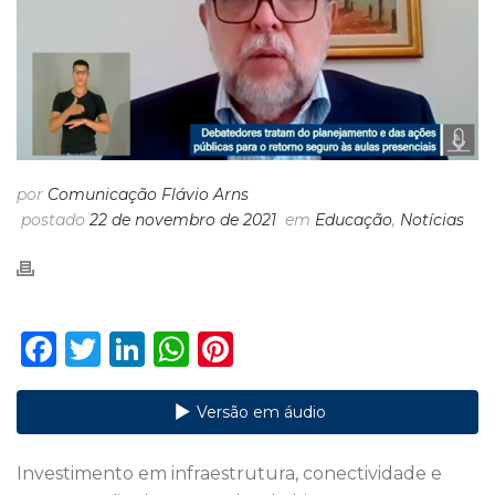
por
Comunicação Flávio Arns
postado
22 de novembro de 2021
em
Educação
,
Notícias
F
T
Li
W
Pi
a
w
n
h
n
c
it
k
a
te
Versão em áudio
e
te
e
ts
re
Investimento em infraestrutura, conectividade e
b
r
dI
A
st