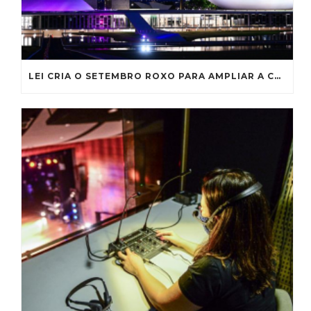
LEI CRIA O SETEMBRO ROXO PARA AMPLIAR A CONSCIENTIZAÇÃO SOBRE A FIBROSE CÍSTICA