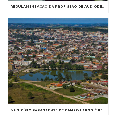
REGULAMENTAÇÃO DA PROFISSÃO DE AUDIODESCRITOR VAI À CE
MUNICÍPIO PARANAENSE DE CAMPO LARGO É RECONHECIDO COMO CAPITAL NACIONAL DA LOUÇA