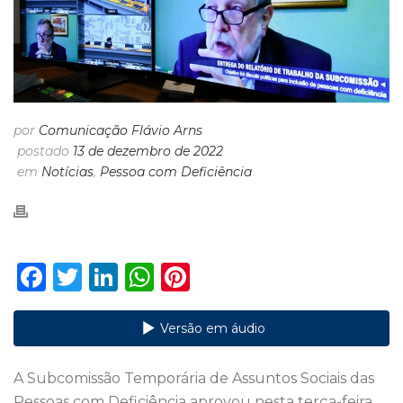
por
Comunicação Flávio Arns
postado
13 de dezembro de 2022
em
Notícias
,
Pessoa com Deficiência
F
T
Li
W
Pi
a
w
n
h
n
c
it
k
a
te
Versão em áudio
e
te
e
ts
re
A Subcomissão Temporária de Assuntos Sociais das
b
r
dI
A
st
Pessoas com Deficiência aprovou nesta terça-feira