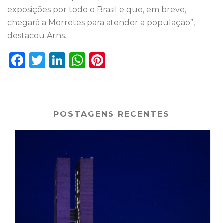
exposições por todo o Brasil e que, em breve,
chegará a Morretes para atender a população”,
destacou Arns.
F
T
Li
W
Pi
a
w
n
h
n
c
it
k
a
te
e
te
e
ts
re
POSTAGENS RECENTES
b
r
dI
A
st
o
n
p
o
p
k