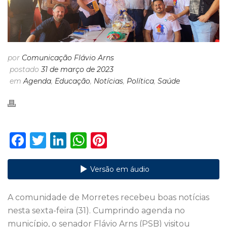
por
Comunicação Flávio Arns
postado
31 de março de 2023
em
Agenda
,
Educação
,
Notícias
,
Política
,
Saúde
F
T
Li
W
Pi
a
w
n
h
n
c
it
k
a
te
Versão em áudio
e
te
e
ts
re
A comunidade de Morretes recebeu boas notícias
b
r
dI
A
st
nesta sexta-feira (31). Cumprindo agenda no
o
n
p
município, o senador Flávio Arns (PSB) visitou