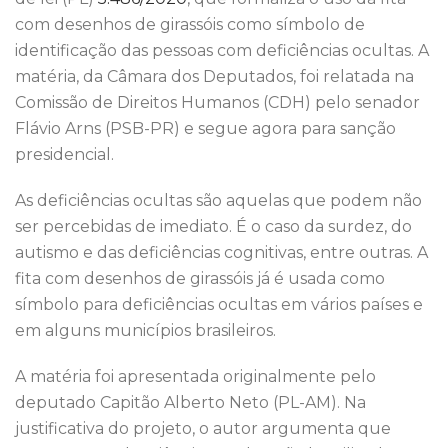
o
n
p
com desenhos de girassóis como símbolo de
o
p
identificação das pessoas com deficiências ocultas. A
k
matéria, da Câmara dos Deputados, foi relatada na
Comissão de Direitos Humanos (CDH) pelo senador
Flávio Arns (PSB-PR) e segue agora para sanção
presidencial.
As deficiências ocultas são aquelas que podem não
ser percebidas de imediato. É o caso da surdez, do
autismo e das deficiências cognitivas, entre outras. A
fita com desenhos de girassóis já é usada como
símbolo para deficiências ocultas em vários países e
em alguns municípios brasileiros.
A matéria foi apresentada originalmente pelo
deputado Capitão Alberto Neto (PL-AM). Na
justificativa do projeto, o autor argumenta que