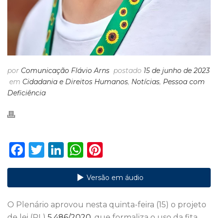
por
Comunicação Flávio Arns
postado
15 de junho de 2023
em
Cidadania e Direitos Humanos
,
Notícias
,
Pessoa com
Deficiência
F
T
Li
W
Pi
a
w
n
h
n
c
it
k
a
te
Versão em áudio
e
te
e
ts
re
O Plenário aprovou nesta quinta-feira (15) o projeto
b
r
dI
A
st
de lei (PL)
5.486/2020
, que formaliza o uso da fita