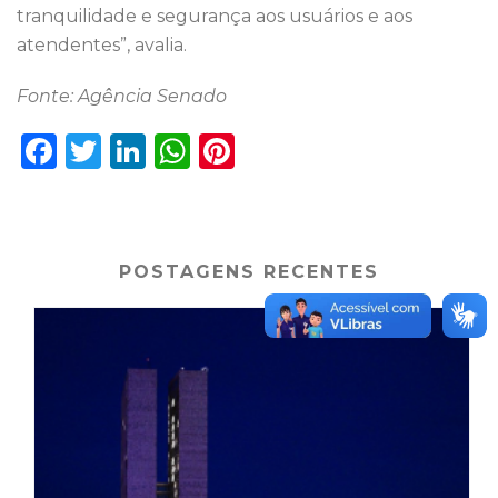
tranquilidade e segurança aos usuários e aos
atendentes”, avalia.
Fonte: Agência Senado
F
T
Li
W
Pi
a
w
n
h
n
c
it
k
a
te
e
te
e
ts
re
POSTAGENS RECENTES
b
r
dI
A
st
o
n
p
o
p
k