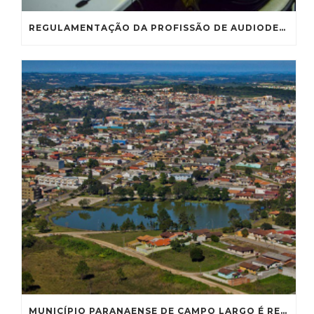
REGULAMENTAÇÃO DA PROFISSÃO DE AUDIODESCRITOR VAI À CE
MUNICÍPIO PARANAENSE DE CAMPO LARGO É RECONHECIDO COMO CAPITAL NACIONAL DA LOUÇA