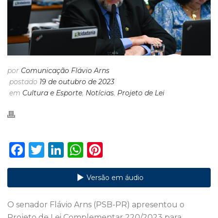
por
Comunicação Flávio Arns
postado
19 de outubro de 2023
em
Cultura e Esporte
,
Notícias
,
Projeto de Lei
F
T
Li
W
Pi
a
w
n
h
n
c
it
k
a
te
Versão em áudio
e
te
e
ts
re
O senador Flávio Arns (PSB-PR) apresentou o
b
r
dI
A
st
Projeto de Lei Complementar 220/2023 para