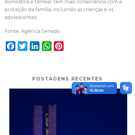
doméstica e familiar tem mais consonância com a
proteção da família, incluindo as crianças e os
adolescentes.
Fonte: Agência Senado
F
T
Li
W
Pi
a
w
n
h
n
c
it
k
a
te
e
te
e
ts
re
POSTAGENS RECENTES
b
r
dI
A
st
o
n
p
o
p
k