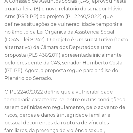
A Comissão de Assuntos Sociais (CAS) aprovou nesta
b
r
dI
A
st
quarta-feira (8) o novo relatório do senador Flávio
o
n
p
Arns (PSB-PR) ao projeto (PL 2240/2022) que
o
p
define as situações de vulnerabilidade temporária
k
no âmbito da Lei Orgânica da Assistência Social
(LOAS – lei 8.742). O projeto é um substitutivo (texto
alternativo) da Câmara dos Deputados a uma
proposta (PLS 436/2011) apresentada inicialmente
pelo presidente da CAS, senador Humberto Costa
(PT-PE). Agora, a proposta segue para análise do
Plenário do Senado.
O PL 2240/2022 define que a vulnerabilidade
temporária caracteriza-se, entre outras condições a
serem definidas em regulamento, pelo advento de
riscos, perdas e danos à integridade familiar e
pessoal decorrentes da ruptura de vínculos
familiares, da presença de violência sexual,