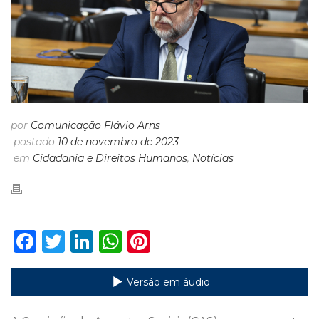
por
Comunicação Flávio Arns
postado
10 de novembro de 2023
em
Cidadania e Direitos Humanos
,
Notícias
F
T
Li
W
Pi
a
w
n
h
n
c
it
k
a
te
Versão em áudio
e
te
e
ts
re