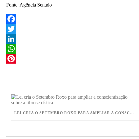
Fonte: Agência Senado
F
a
T
c
w
L
e
i
i
W
b
t
n
h
P
o
t
k
a
i
o
e
e
t
n
k
r
d
s
t
I
A
e
LEI CRIA O SETEMBRO ROXO PARA AMPLIAR A CONSCIENTIZAÇÃO SOBRE A FIBROSE CÍSTICA
n
p
r
p
e
s