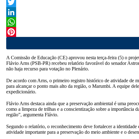
F
a
T
c
w
L
e
i
i
W
b
t
n
h
P
o
t
k
a
i
A Comissão de Educação (CE) aprovou nesta terça-feira (5) o projet
o
e
e
t
n
Flávio Arns (PSB-PR) recebeu relatório favorável do senador Astr
não haja recurso para votação no Plenário.
k
r
d
s
t
De acordo com Arns, o primeiro registro histórico de atividade d
I
A
e
para alcançar o ponto mais alto da região, o Marumbi. A equipe d
n
p
r
expedicionário.
p
e
Flávio Arns destaca ainda que a preservação ambiental é uma preo
como a limpeza de trilhas e a conscientização sobre a importância d
s
região”, argumenta Flávio.
t
Segundo o relatório, o reconhecimento deve fortalecer a identida
atividade importante para a preservação do meio ambiente e o desen