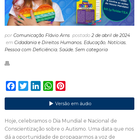
por
Comunicação Flávio Arns
postado
2 de abril de 2024
em
Cidadania e Direitos Humanos
,
Educação
,
Notícias
,
Pessoa com Deficiência
,
Saúde
,
Sem categoria
F
T
Li
W
Pi
a
w
n
h
n
c
it
k
a
te
Versão em áudio
e
te
e
ts
re
Hoje, celebramos o Dia Mundial e Nacional de
b
r
dI
A
st
Conscientização sobre o Autismo. Uma data que nos
o
n
p
dá a oportunidade de propagarmos a voz de