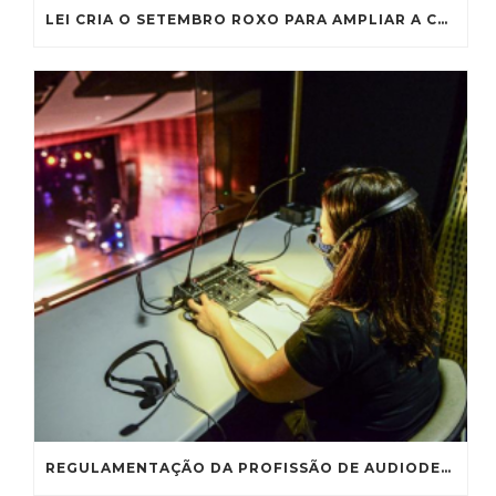
LEI CRIA O SETEMBRO ROXO PARA AMPLIAR A CONSCIENTIZAÇÃO SOBRE A FIBROSE CÍSTICA
REGULAMENTAÇÃO DA PROFISSÃO DE AUDIODESCRITOR VAI À CE