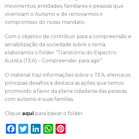
o
p
movimentos, entidades, familiares e pessoas que
k
vivenciam o Autismo e de renovarmos o
compromisso do nosso mandato.
Com o objetivo de contribuir para a compreensão e
sensibilização da sociedade sobre o tema,
elaboramos o folder “Transtorno do Espectro
Autista (TEA) – Compreender para agir”.
O material traz informações sobre o TEA, elenca os
principais desafios e destaca as ações que temos
promovido a favor da plena cidadania das pessoas
com autismo e suas famílias.
Clique
aqui
para baixar o folder.
F
T
Li
W
Pi
a
w
n
h
n