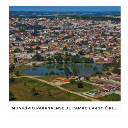
MUNICÍPIO PARANAENSE DE CAMPO LARGO É RECONHECIDO COMO CAPITAL NACIONAL DA LOUÇA