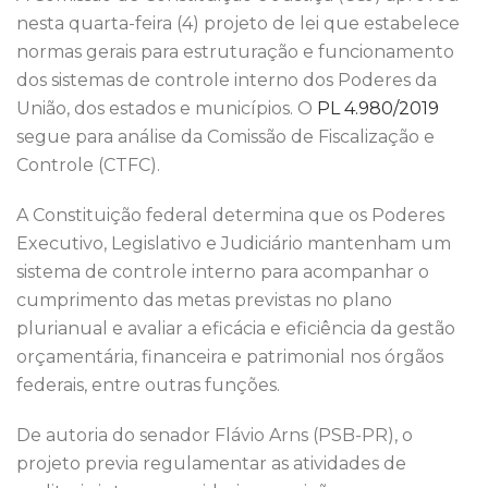
b
r
dI
A
st
nesta quarta-feira (4) projeto de lei que estabelece
o
n
p
normas gerais para estruturação e funcionamento
o
p
dos sistemas de controle interno dos Poderes da
k
União, dos estados e municípios. O
PL 4.980/2019
segue para análise da Comissão de Fiscalização e
Controle (CTFC).
A Constituição federal determina que os Poderes
Executivo, Legislativo e Judiciário mantenham um
sistema de controle interno para acompanhar o
cumprimento das metas previstas no plano
plurianual e avaliar a eficácia e eficiência da gestão
orçamentária, financeira e patrimonial nos órgãos
federais, entre outras funções.
De autoria do senador Flávio Arns (PSB-PR), o
projeto previa regulamentar as atividades de