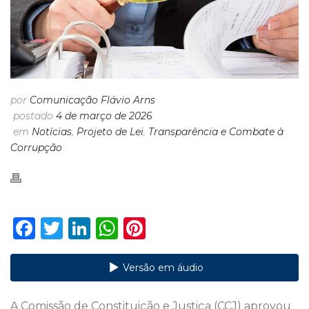
por
Comunicação Flávio Arns
postado
4 de março de 2026
em
Notícias
,
Projeto de Lei
,
Transparência e Combate à
Corrupção
F
T
Li
W
Pi
a
w
n
h
n
c
it
k
a
te
Versão em áudio
e
te
e
ts
re
A Comissão de Constituição e Justiça (CCJ) aprovou