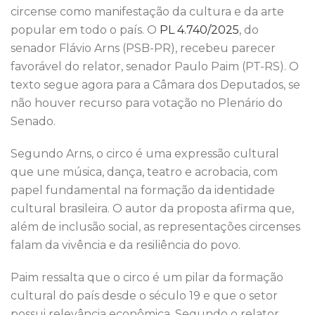
o
n
p
circense como manifestação da cultura e da arte
o
p
popular em todo o país. O
PL 4.740/2025
, do
k
senador Flávio Arns (PSB-PR), recebeu parecer
favorável do relator, senador Paulo Paim (PT-RS). O
texto segue agora para a Câmara dos Deputados, se
não houver recurso para votação no Plenário do
Senado.
Segundo Arns, o circo é uma expressão cultural
que une música, dança, teatro e acrobacia, com
papel fundamental na formação da identidade
cultural brasileira. O autor da proposta afirma que,
além de inclusão social, as representações circenses
falam da vivência e da resiliência do povo.
Paim ressalta que o circo é um pilar da formação
cultural do país desde o século 19 e que o setor
possui relevância econômica. Segundo o relator,