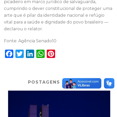
picadeiro em marco jurídico de salvaguarda,
cumprindo o dever constitucional de proteger uma
arte que é pilar da identidade nacional e refúgio
vital para a saúde e dignidade do povo brasileiro —
declarou o relator.
Fonte: Agência Senado10
F
T
Li
W
Pi
a
w
n
h
n
c
it
k
a
te
e
te
e
ts
re
POSTAGENS RECENTES
b
r
dI
A
st
o
n
p
o
p
k