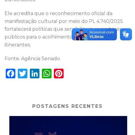
Ele acredita que o reconhecimento oficial da
manifestação cultural por meio do PL 4.740/2025
fortalecerá políticas que sensibilizem os gestores
públicos para o acolhimento dessas famílias
itinerantes.
Fonte: Agência Senado
F
T
Li
W
Pi
a
w
n
h
n
c
it
k
a
te
e
te
e
ts
re
POSTAGENS RECENTES
b
r
dI
A
st
o
n
p
o
p