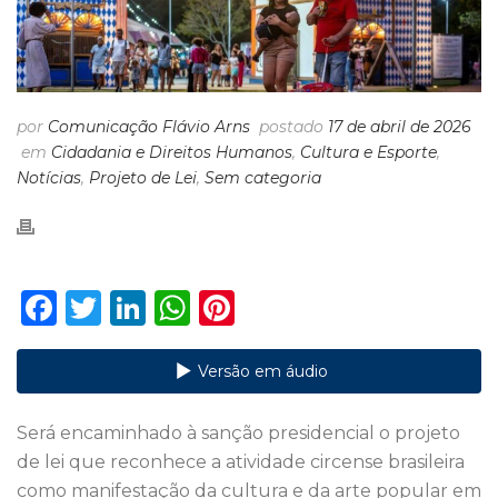
por
Comunicação Flávio Arns
postado
17 de abril de 2026
em
Cidadania e Direitos Humanos
,
Cultura e Esporte
,
Notícias
,
Projeto de Lei
,
Sem categoria
F
T
Li
W
Pi
a
w
n
h
n
c
it
k
a
te
Versão em áudio
e
te
e
ts
re
Será encaminhado à sanção presidencial o projeto
b
r
dI
A
st
de lei que reconhece a atividade circense brasileira
o
n
p
como manifestação da cultura e da arte popular em