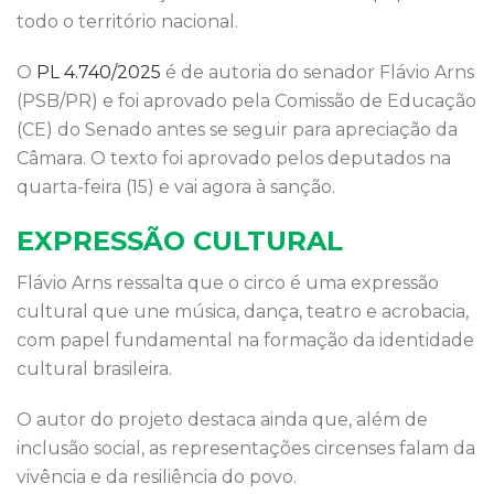
o
p
todo o território nacional.
k
O
PL 4.740/2025
é de autoria do senador Flávio Arns
(PSB/PR) e foi aprovado pela Comissão de Educação
(CE) do Senado antes se seguir para apreciação da
Câmara. O texto foi aprovado pelos deputados na
quarta-feira (15) e vai agora à sanção.
EXPRESSÃO CULTURAL
Flávio Arns ressalta que o circo é uma expressão
cultural que une música, dança, teatro e acrobacia,
com papel fundamental na formação da identidade
cultural brasileira.
O autor do projeto destaca ainda que, além de
inclusão social, as representações circenses falam da
vivência e da resiliência do povo.