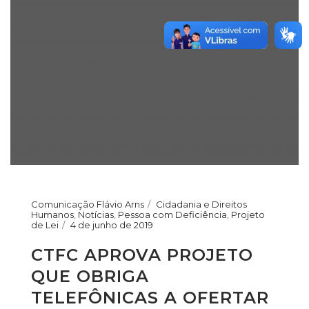
Comunicação Flávio Arns
Cidadania e Direitos
Humanos
,
Notícias
,
Pessoa com Deficiência
,
Projeto
de Lei
4 de junho de 2019
CTFC APROVA PROJETO
QUE OBRIGA
TELEFÔNICAS A OFERTAR