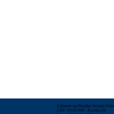
Gabinete em Brasília: Senado Federa
CEP: 70165-900 - Brasília-DF