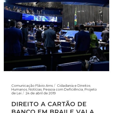
Comunicação Flávio Arns
Cidadania e Direitos
Humanos
,
Notícias
,
Pessoa com Deficiência
,
Projeto
de Lei
24 de abril de 2019
DIREITO A CARTÃO DE
BANCO EM BRAILE VAI A