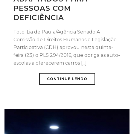
PESSOAS COM
DEFICIÊNCIA
Foto: Lia de Paula/Agência Senado A
Comissão de Direitos Humanos e Legislação
Participativa (CDH) aprovou nesta quinta-
feira (23) o PLS 294/2016, que obriga as auto-
escolas a oferecerem carros [...]
CONTINUE LENDO