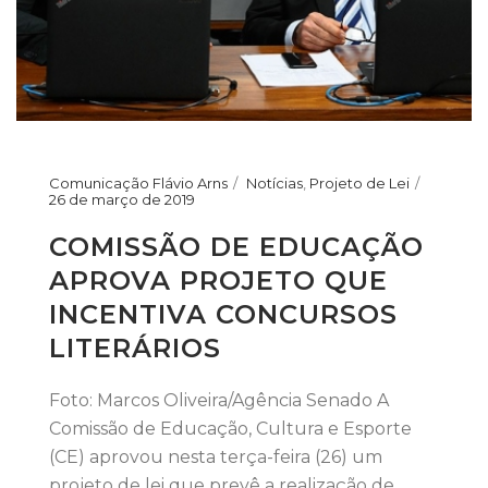
Comunicação Flávio Arns
Notícias
,
Projeto de Lei
26 de março de 2019
COMISSÃO DE EDUCAÇÃO
APROVA PROJETO QUE
INCENTIVA CONCURSOS
LITERÁRIOS
Foto: Marcos Oliveira/Agência Senado A
Comissão de Educação, Cultura e Esporte
(CE) aprovou nesta terça-feira (26) um
projeto de lei que prevê a realização de