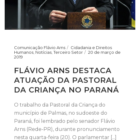
Comunicação Flávio Arns
Cidadania e Direitos
Humanos
,
Notícias
,
Terceiro Setor
20 de março de
2019
FLÁVIO ARNS DESTACA
ATUAÇÃO DA PASTORAL
DA CRIANÇA NO PARANÁ
O trabalho da Pastoral da Criança do
município de Palmas, no sudoeste do
Paraná, foi lembrado pelo senador Flávio
Arns (Rede-PR), durante pronunciamento
nesta quarta-feira (20). O parlamentar [...]