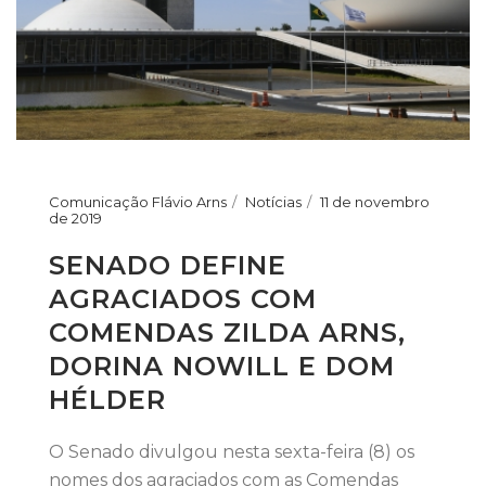
Comunicação Flávio Arns
Notícias
11 de novembro
de 2019
SENADO DEFINE
AGRACIADOS COM
COMENDAS ZILDA ARNS,
DORINA NOWILL E DOM
HÉLDER
O Senado divulgou nesta sexta-feira (8) os
nomes dos agraciados com as Comendas