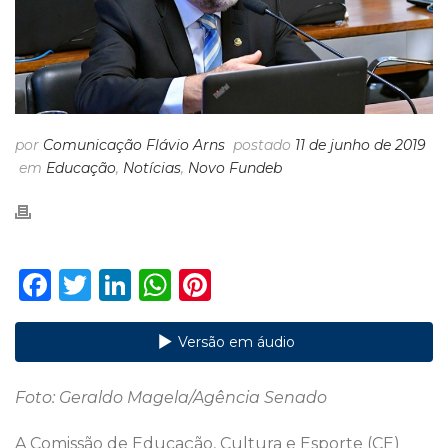
por
Comunicação Flávio Arns
postado
11 de junho de 2019
em
Educação
,
Notícias
,
Novo Fundeb
F
T
Li
W
Pi
a
w
n
h
n
c
it
k
a
te
Versão em áudio
e
te
e
ts
re
Foto: Geraldo Magela/Agência Senado
b
r
dI
A
st
o
n
p
A Comissão de Educação, Cultura e Esporte (CE)