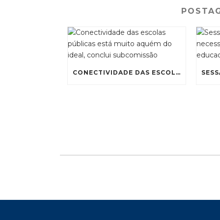
o
n
p
POSTA
o
p
k
CONECTIVIDADE DAS ESCOLAS PÚBLICAS ESTÁ MUITO AQUÉM DO IDEAL, CONCLUI SUBCOMISSÃO