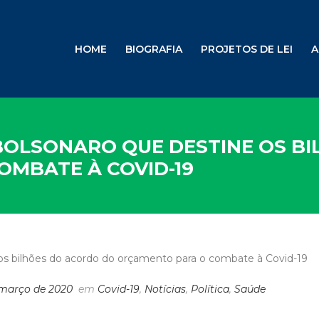
HOME
BIOGRAFIA
PROJETOS DE LEI
A
BOLSONARO QUE DESTINE OS B
MBATE À COVID-19
 março de 2020
em
Covid-19
,
Notícias
,
Política
,
Saúde