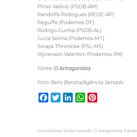
Plínio Valério (PSDB-AM)
Randolfe Rodrigues (REDE-AP)
Reguffe (Podemos-DF)
Rodrigo Cunha (PSDB-AL)
Juíza Selma (Podemos-MT)
Soraya Thronicke (PSL-MS)
Styvenson Valentim (Podemos-RN)
Fonte:
O Antagonista
Foto: Beto Barata/Agência Senado
F
T
Li
W
Pi
a
w
n
h
n
c
it
k
a
te
e
te
e
ts
re
CoronaVírus
Muda Senado
O Antagonista
Pande
,
,
,
b
r
dI
A
st