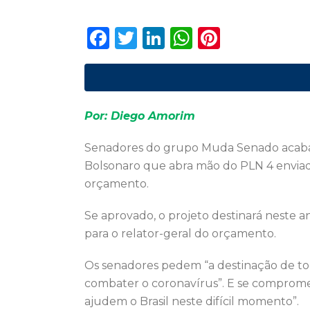
F
T
Li
W
Pi
a
w
n
h
n
c
it
k
a
te
e
te
e
ts
re
Por: Diego Amorim
b
r
dI
A
st
o
n
p
Senadores do grupo Muda Senado acaba
o
p
Bolsonaro que abra mão do PLN 4 envia
orçamento.
k
Se aprovado, o projeto destinará neste a
para o relator-geral do orçamento.
Os senadores pedem “a destinação de todo
combater o coronavírus”. E se comprome
ajudem o Brasil neste difícil momento”.