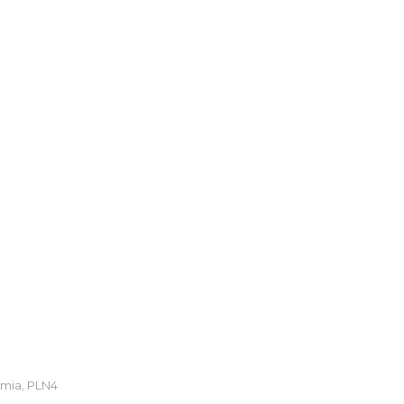
mia
PLN4
,