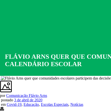
FLÁVIO ARNS QUER QUE COMUN
CALENDÁRIO ESCOLAR
por
Comunicação Flávio Arns
postado
3 de abril de 2020
em
Covid-19
,
Educação
,
Escolas Especiais
,
Notícias