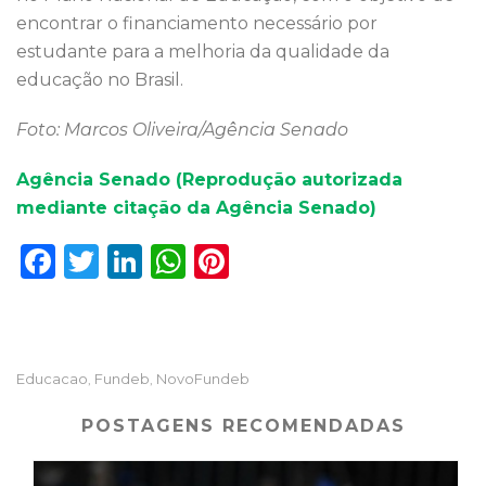
encontrar o financiamento necessário por
estudante para a melhoria da qualidade da
educação no Brasil.
Foto: Marcos Oliveira/Agência Senado
Agência Senado (Reprodução autorizada
mediante citação da Agência Senado)
F
T
Li
W
Pi
a
w
n
h
n
c
it
k
a
te
e
te
e
ts
re
Educacao
Fundeb
NovoFundeb
,
,
b
r
dI
A
st
o
n
p
POSTAGENS RECOMENDADAS
o
p