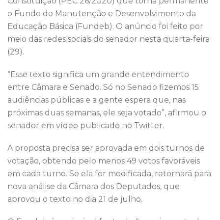
Constituição (PEC 26/2020) que torna permanente
o
p
o Fundo de Manutenção e Desenvolvimento da
k
Educação Básica (Fundeb). O anúncio foi feito por
meio das redes sociais do senador nesta quarta-feira
(29).
“Esse texto significa um grande entendimento
entre Câmara e Senado. Só no Senado fizemos 15
audiências públicas e a gente espera que, nas
próximas duas semanas, ele seja votado”, afirmou o
senador em vídeo publicado no Twitter.
A proposta precisa ser aprovada em dois turnos de
votação, obtendo pelo menos 49 votos favoráveis
em cada turno. Se ela for modificada, retornará para
nova análise da Câmara dos Deputados, que
aprovou o texto no dia 21 de julho.