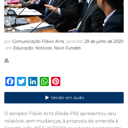
por
Comunicação Flávio Arns
postado
29 de julho de 2020
em
Educação
,
Notícias
,
Novo Fundeb
F
T
Li
W
Pi
a
w
n
h
n
c
it
k
a
te
Versão em áudio
e
te
e
ts
re
O senador Flávio Arns (Rede-PR) apresentou seu
b
r
dI
A
st
relatório, sem mudanças, à proposta de emenda à
o
n
p