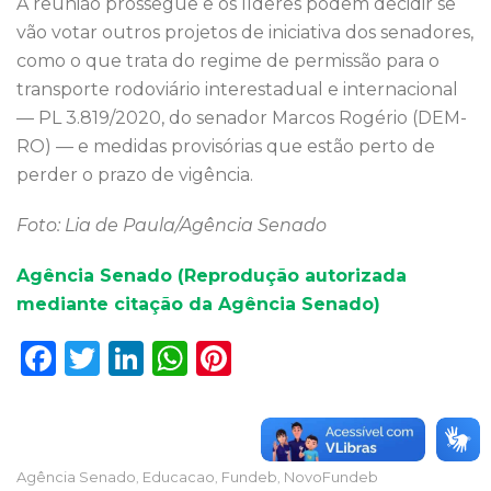
A reunião prossegue e os líderes podem decidir se
vão votar outros projetos de iniciativa dos senadores,
como o que trata do regime de permissão para o
transporte rodoviário interestadual e internacional
— PL 3.819/2020, do senador Marcos Rogério (DEM-
RO) — e medidas provisórias que estão perto de
perder o prazo de vigência.
Foto: Lia de Paula/Agência Senado
Agência Senado (Reprodução autorizada
mediante citação da Agência Senado)
F
T
Li
W
Pi
a
w
n
h
n
c
it
k
a
te
e
te
e
ts
re
Agência Senado
Educacao
Fundeb
NovoFundeb
,
,
,