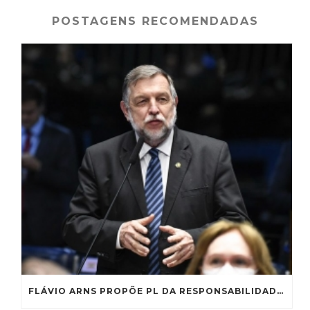
b
r
dI
A
st
o
n
p
POSTAGENS RECOMENDADAS
o
p
k
FLÁVIO ARNS PROPÕE PL DA RESPONSABILIDADE EDUCACIONAL