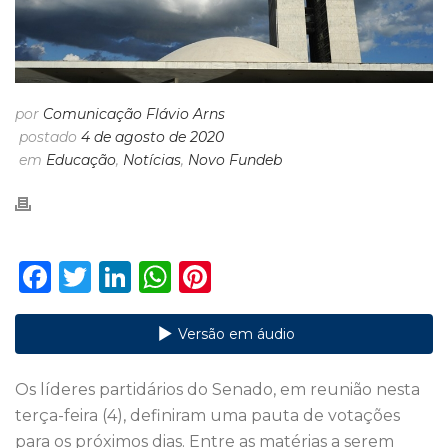
por
Comunicação Flávio Arns
postado
4 de agosto de 2020
em
Educação
,
Notícias
,
Novo Fundeb
F
T
Li
W
Pi
a
w
n
h
n
c
it
k
a
te
Versão em áudio
e
te
e
ts
re
Os líderes partidários do Senado, em reunião nesta
b
r
dI
A
st
terça-feira (4), definiram uma pauta de votações
o
n
p
para os próximos dias. Entre as matérias a serem