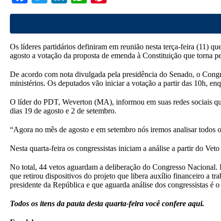
ce
wi
nk
ha
nt
bo
tte
ed
ts
er
ok
r
In
A
es
Os líderes partidários definiram em reunião nesta terça-feira (11) qu
pp
t
agosto a votação da proposta de emenda à Constituição que torna
De acordo com nota divulgada pela presidência do Senado, o Congress
ministérios. Os deputados vão iniciar a votação a partir das 10h, enq
O líder do PDT, Weverton (MA), informou em suas redes sociais que 
dias 19 de agosto e 2 de setembro.
“Agora no mês de agosto e em setembro nós iremos analisar todos os
Nesta quarta-feira os congressistas iniciam a análise a partir do V
No total, 44 vetos aguardam a deliberação do Congresso Nacional. 
que retirou dispositivos do projeto que libera auxílio financeiro a
presidente da República e que aguarda análise dos congressistas é
Todos os itens da pauta desta quarta-feira você confere aqui.