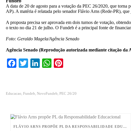
Fundeb
A data de 20 de agosto para a votação da PEC 26/2020, que torna p
AP). A matéria é relatada pelo senador Flávio Arns (Rede-PR), que j
A proposta precisa ser aprovada em dois turnos de votação, obtend
o texto no dia 21 de julho. O Fundeb é a principal fonte de financi
Foto: Geraldo Magela/Agência Senado
Agência Senado (Reprodução autorizada mediante citação da 
Fa
T
Li
W
Pi
ce
wi
nk
ha
nt
bo
tte
ed
ts
er
ok
r
In
A
es
Educacao
Fundeb
NovoFundeb
PEC 26/20
,
,
,
pp
t
FLÁVIO ARNS PROPÕE PL DA RESPONSABILIDADE EDUCACIONAL