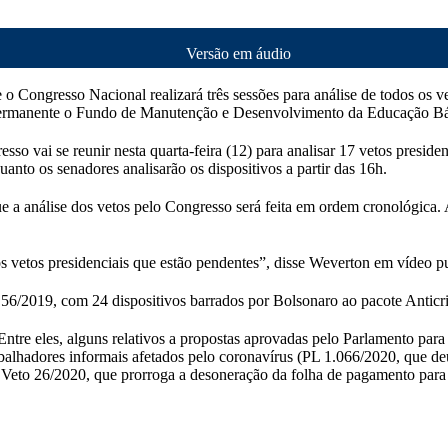
Versão em áudio
e o Congresso Nacional realizará três sessões para análise de todos os v
 permanente o Fundo de Manutenção e Desenvolvimento da Educação Bá
o vai se reunir nesta quarta-feira (12) para analisar 17 vetos presiden
uanto os senadores analisarão os dispositivos a partir das 16h.
a análise dos vetos pelo Congresso será feita em ordem cronológica. Al
 vetos presidenciais que estão pendentes”, disse Weverton em vídeo pu
eto 56/2019, com 24 dispositivos barrados por Bolsonaro ao pacote Antic
Entre eles, alguns relativos a propostas aprovadas pelo Parlamento pa
 trabalhadores informais afetados pelo coronavírus (PL 1.066/2020, que d
 o Veto 26/2020, que prorroga a desoneração da folha de pagamento par