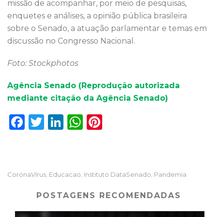
missão de acompanhar, por meio de pesquisas,
enquetes e análises, a opinião pública brasileira
sobre o Senado, a atuação parlamentar e temas em
discussão no Congresso Nacional.
Foto: Stockphotos
Agência Senado (Reprodução autorizada
mediante citação da Agência Senado)
F
T
Li
W
Pi
a
w
n
h
n
c
it
k
a
te
e
te
e
ts
re
CoronaVírus
Educacao
Instituto DataSenado
Pandemia
,
,
,
b
r
dI
A
st
o
n
p
POSTAGENS RECOMENDADAS
o
p