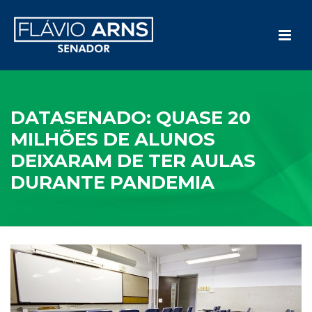
DATASENADO: QUASE 20
MILHÕES DE ALUNOS
DEIXARAM DE TER AULAS
DURANTE PANDEMIA