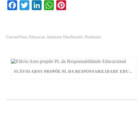
Fa
T
Li
W
Pi
ce
wi
nk
ha
nt
bo
tte
ed
ts
er
ok
r
In
A
es
CoronaVírus
Educacao
Imstituto DataSenado
Pandemia
,
,
,
pp
t
FLÁVIO ARNS PROPÕE PL DA RESPONSABILIDADE EDUCACIONAL