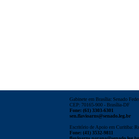
Gabinete em Brasília: Senado Federa
CEP: 70165-900 - Brasília-DF
Fone: (61) 3303-6301
sen.flavioarns@senado.leg.br
Escritório de Apoio em Curitiba:
Fone: (41) 3532-9811
flavioarns.parana@senado.leg.b