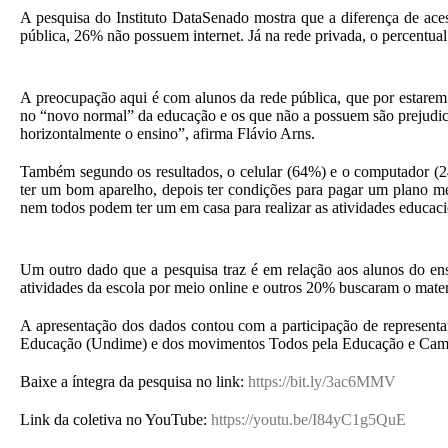
A pesquisa do Instituto DataSenado mostra que a diferença de aces
pública, 26% não possuem internet. Já na rede privada, o percentual
A preocupação aqui é com alunos da rede pública, que por estarem
no “novo normal” da educação e os que não a possuem são prejudicad
horizontalmente o ensino”, afirma Flávio Arns.
Também segundo os resultados, o celular (64%) e o computador (24%
ter um bom aparelho, depois ter condições para pagar um plano men
nem todos podem ter um em casa para realizar as atividades educaci
Um outro dado que a pesquisa traz é em relação aos alunos do ensi
atividades da escola por meio online e outros 20% buscaram o mate
A apresentação dos dados contou com a participação de represent
Educação (Undime) e dos movimentos Todos pela Educação e Camp
Baixe a íntegra da pesquisa no link:
https://bit.ly/3ac6MMV
Link da coletiva no YouTube:
https://youtu.be/I84yC1g5QuE