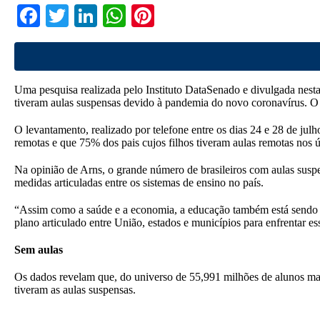
Fa
T
Li
W
Pi
ce
wi
nk
ha
nt
bo
tte
ed
ts
er
ok
r
In
A
es
Uma pesquisa realizada pelo Instituto DataSenado e divulgada nesta
pp
t
tiveram aulas suspensas devido à pandemia do novo coronavírus. O
O levantamento, realizado por telefone entre os dias 24 e 28 de ju
remotas e que 75% dos pais cujos filhos tiveram aulas remotas nos 
Na opinião de Arns, o grande número de brasileiros com aulas sus
medidas articuladas entre os sistemas de ensino no país.
“Assim como a saúde e a economia, a educação também está sendo fo
plano articulado entre União, estados e municípios para enfrentar ess
Sem aulas
Os dados revelam que, do universo de 55,991 milhões de alunos mat
tiveram as aulas suspensas.