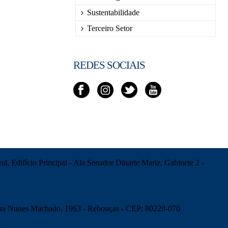
Sustentabilidade
Terceiro Setor
REDES SOCIAIS
l, Edifício Principal - Ala Senador Dinarte Mariz, Gabinete 2 -
 Rua Nunes Machado, 1963 - Rebouças - CEP: 80220-070
r