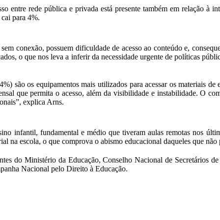
so entre rede pública e privada está presente também em relação à inte
 cai para 4%.
 sem conexão, possuem dificuldade de acesso ao conteúdo e, conseque
os, o que nos leva a inferir da necessidade urgente de políticas públic
) são os equipamentos mais utilizados para acessar os materiais de e
sal que permita o acesso, além da visibilidade e instabilidade. O com
onais”, explica Arns.
no infantil, fundamental e médio que tiveram aulas remotas nos últim
rial na escola, o que comprova o abismo educacional daqueles que não 
antes do Ministério da Educação, Conselho Nacional de Secretários d
anha Nacional pelo Direito à Educação.