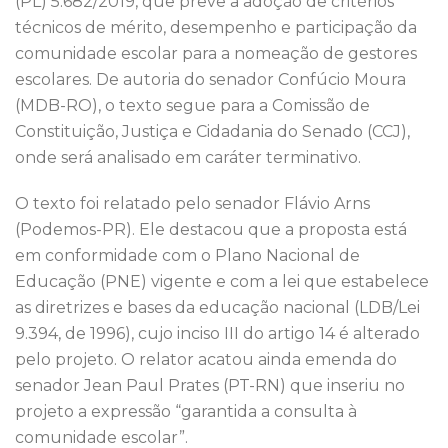
(PL) 5.682/2019, que prevê a adoção de critérios
o
p
técnicos de mérito, desempenho e participação da
k
comunidade escolar para a nomeação de gestores
escolares. De autoria do senador Confúcio Moura
(MDB-RO), o texto segue para a Comissão de
Constituição, Justiça e Cidadania do Senado (CCJ),
onde será analisado em caráter terminativo.
O texto foi relatado pelo senador Flávio Arns
(Podemos-PR). Ele destacou que a proposta está
em conformidade com o Plano Nacional de
Educação (PNE) vigente e com a lei que estabelece
as diretrizes e bases da educação nacional (LDB/Lei
9.394, de 1996), cujo inciso III do artigo 14 é alterado
pelo projeto. O relator acatou ainda emenda do
senador Jean Paul Prates (PT-RN) que inseriu no
projeto a expressão “garantida a consulta à
comunidade escolar”.