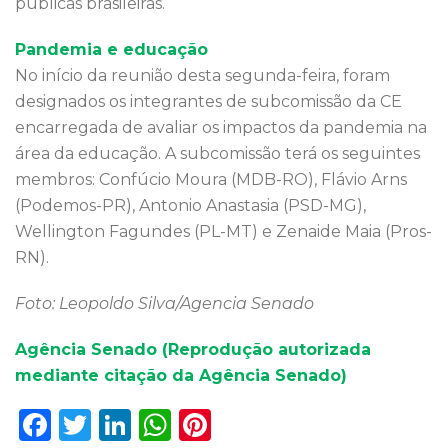
públicas brasileiras.
Pandemia e educação
No início da reunião desta segunda-feira, foram
designados os integrantes de subcomissão da CE
encarregada de avaliar os impactos da pandemia na
área da educação. A subcomissão terá os seguintes
membros: Confúcio Moura (MDB-RO), Flávio Arns
(Podemos-PR), Antonio Anastasia (PSD-MG),
Wellington Fagundes (PL-MT) e Zenaide Maia (Pros-
RN).
Foto: Leopoldo Silva/Agencia Senado
Agência Senado (Reprodução autorizada
mediante citação da Agência Senado)
F
T
Li
W
Pi