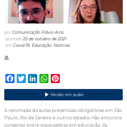
por
Comunicação Flávio Arns
postado
25 de outubro de 2021
em
Covid-19
,
Educação
,
Notícias
F
T
Li
W
Pi
a
w
n
h
n
c
it
k
a
te
Versão em áudio
e
te
e
ts
re
A retomada da aulas presenciais obrigatórias em São
b
r
dI
A
st
Paulo, Rio de Janeiro e outros estados não encontra
o
n
p
consenso entre especialistas em educação. As