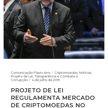
Comunicação Flávio Arns
Criptomoedas
,
Notícias
,
Projeto de Lei
,
Transparência e Combate à
Corrupção
4 de julho de 2019
PROJETO DE LEI
REGULAMENTA MERCADO
DE CRIPTOMOEDAS NO