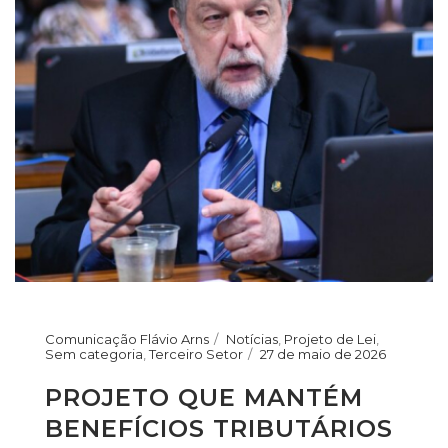
Comunicação Flávio Arns
Notícias
,
Projeto de Lei
,
Sem categoria
,
Terceiro Setor
27 de maio de 2026
PROJETO QUE MANTÉM
BENEFÍCIOS TRIBUTÁRIOS