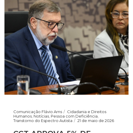
Comunicação Flávio Arns
Cidadania e Direitos
Humanos
,
Notícias
,
Pessoa com Deficiência
,
Transtorno do Espectro Autista
21 de maio de 2026