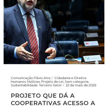
Comunicação Flávio Arns
Cidadania e Direitos
Humanos
,
Notícias
,
Projeto de Lei
,
Sem categoria
,
Sustentabilidade
,
Terceiro Setor
22 de maio de 2026
PROJETO QUE DÁ A
COOPERATIVAS ACESSO A