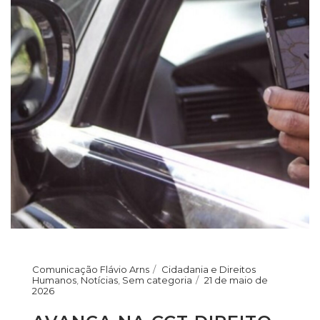
Comunicação Flávio Arns
Cidadania e Direitos
Humanos
,
Notícias
,
Sem categoria
21 de maio de
2026