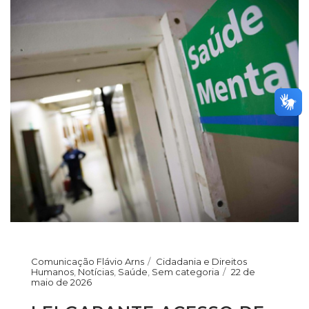
Comunicação Flávio Arns
Cidadania e Direitos
Humanos
,
Notícias
,
Saúde
,
Sem categoria
22 de
maio de 2026